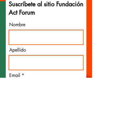
Suscríbete al sitio Fundación
Act Forum
Nombre
Apellido
Email
Quiero suscribirme a tu lista
de correo y recibir las
novedades de la Fundación
Suscribirse