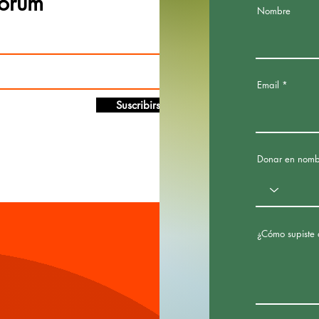
Forum
Nombre
Email
Suscribirse
Donar en nomb
¿Cómo supiste 