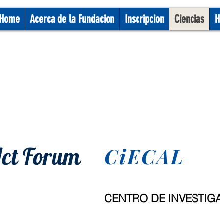
Home
Acerca de la Fundacion
Inscripcion
Ciencias
H
ct Forum
CiECAL
CENTRO DE INVESTIG