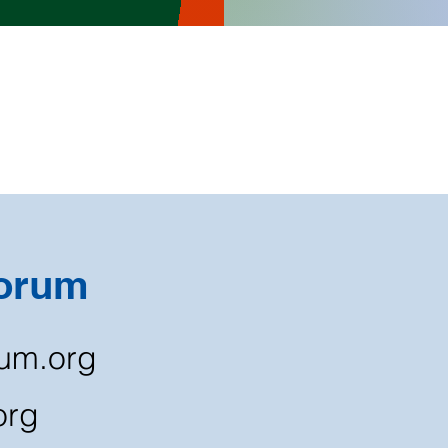
Forum
rum.org
org