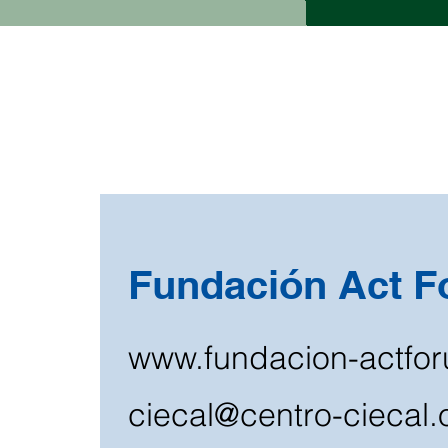
Fundación Act 
www.fundacion-actfo
ciecal@centro-ciecal.