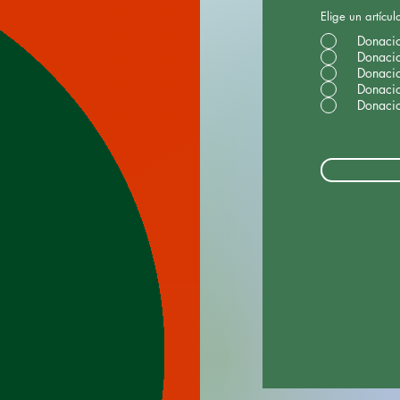
Elige un artícul
Donaci
Donaci
Donaci
Donaci
Donaci