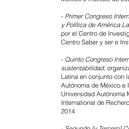
-
Primer Congreso Interna
y Política de América La
por el Centro de Invest
Centro Saber y ser e In
-
Quinto Congreso Intern
sustentabilidad
, organi
Latina en conjunto con 
Autónoma de México e In
Universidad Autónoma Me
International de Recherc
2014
-
Segundo [y Tercero] Co