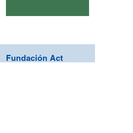
Fundación Act
Forum
www.fundacion-
actforum.org
ciecal@centro-ciecal.org