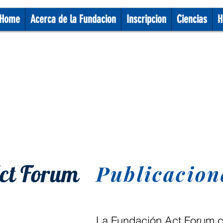
Home
Acerca de la Fundacion
Inscripcion
Ciencias
H
ct Forum
Publicacion
La Fundación Act Forum co