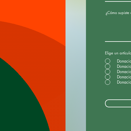
¿Cómo supiste 
Elige un artícul
Donaci
Donaci
Donaci
Donaci
Donaci