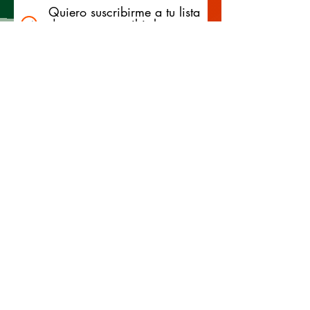
Quiero suscribirme a tu lista
de correo y recibir las
novedades de la Fundación
Suscribirse
Apoya nuestra causa
Donación de apoyo cultural y
científico
Nombre
Apellido