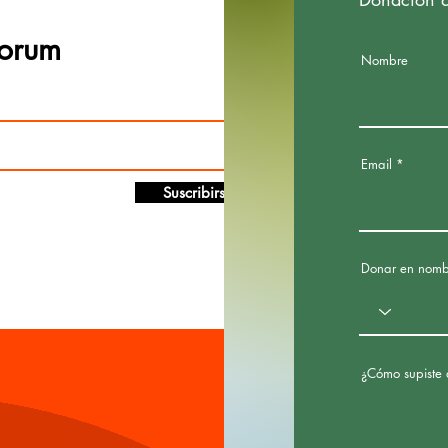
Forum
Nombre
Email
Suscribirse
Donar en nomb
¿Cómo supiste 