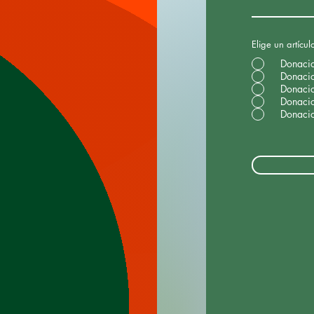
Elige un artícul
Donaci
Donaci
Donaci
Donaci
Donaci