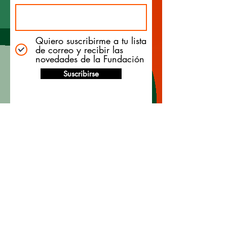
Quiero suscribirme a tu lista
de correo y recibir las
novedades de la Fundación
Suscribirse
Apoya nuestra causa
Donación de apoyo cultural y
científico
Nombre